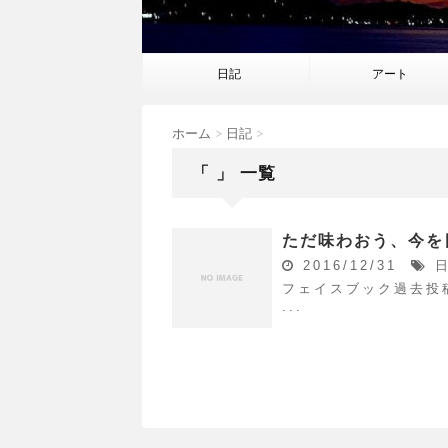
日記
アート
ホーム
>
日記
>
「 」 一覧
ただ味わおう、今を
2016/12/31
フェイスブック過去投稿
...