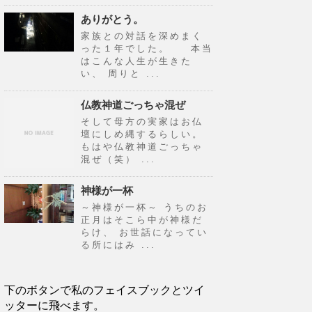
ありがとう。
家族との対話を深めまく
った１年でした。 本当
はこんな人生が生きた
い、 周りと ...
仏教神道ごっちゃ混ぜ
そして母方の実家はお仏
壇にしめ縄するらしい。
もはや仏教神道ごっちゃ
混ぜ（笑） ...
神様が一杯
～神様が一杯～ うちのお
正月はそこら中が神様だ
らけ、 お世話になってい
る所にはみ ...
下のボタンで私のフェイスブックとツイ
ッターに飛べます。